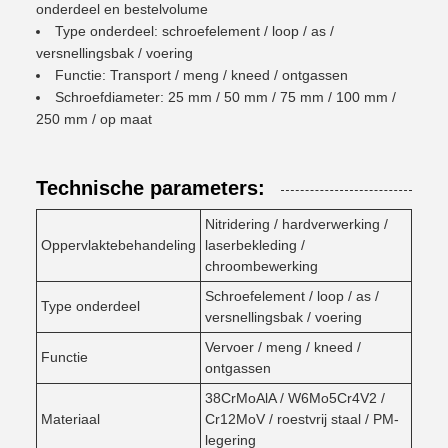
onderdeel en bestelvolume
Type onderdeel: schroefelement / loop / as /
versnellingsbak / voering
Functie: Transport / meng / kneed / ontgassen
Schroefdiameter: 25 mm / 50 mm / 75 mm / 100 mm /
250 mm / op maat
Technische parameters:
Nitridering / hardverwerking /
Oppervlaktebehandeling
laserbekleding /
chroombewerking
Schroefelement / loop / as /
Type onderdeel
versnellingsbak / voering
Vervoer / meng / kneed /
Functie
ontgassen
38CrMoAlA / W6Mo5Cr4V2 /
Materiaal
Cr12MoV / roestvrij staal / PM-
legering