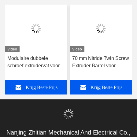
Video
Video
Modulaire dubbele
70 mm Nitride Twin Screw
schroef-extrudervat voor
Extruder Barrel voor
sectie-voor-sectie
stabiele
vervanging
temperatuurregeling
Krijg Beste Prijs
Krijg Beste Prijs
Nanjing Zhitian Mechanical And Electrical Co.,