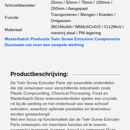
25mm / 50mm / 75mm / 100mm /
Schroefdiameter:
250mm / Aangepast
Transporteren / Mengen / Kneden /
Functie:
Ontgassen
38CrMoAlA / W6Mo5Cr4V2 / Cr12MoV /
Materiaal:
roestvrij staal / PM-legering
Masterbatch Productie Twin Screw Extrusion Components
Duurzaam vat voor een soepele werking
Productbeschrijving:
De Twin Screw Extruder Parts zijn essentiële onderdelen
die zijn ontworpen voor verschillende industrieën zoals
Plastic Compounding, Chemical Processing, Food en
Masterbatch.Deze reserveonderdelen spelen een cruciale
rol bij de werking en het onderhoud van twee-schroef
extruders, waardoor optimale prestaties en levensduur
worden gewaarborgd.
Met een focus op functionaliteit zijn de Twin Screw Extruder
Parts ontworpen om meerdere functies uit te voeren,
waaronder transport, mengen, kneed en ontgassen.Deze