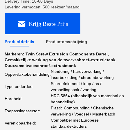
Delivery Time: 10-60 Days
Levering vermogen: 500 reeksen/maand
Krijg Beste Prijs
Productdetails
Productomschrijving
Markeren:
Twin Screw Extrusion Components Barrel
,
Gemakkelijke werking van de twee-schroef-extrusietank
,
Duurzame tweeschroef-extrusietank
Nitridering / hardverwerking /
Oppervlaktebehandeling:
laserbekleding / chroombewerking
Schroefelement / loop / as /
Type onderdeel:
versnellingsbak / voering
HRC 58­64 (afhankelijk van materiaal en
Hardheid:
behandeling)
Plastic Compounding / Chemische
Toepassingssector:
verwerking / Voedsel / Masterbatch
Compatibel met Europese
Verenigbaarheid:
standaardextruders