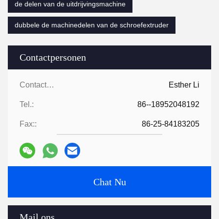
de delen van de uitdrijvingsmachine
dubbele de machinedelen van de schroefextruder
Contactpersonen
Contactpersonen:
Esther Li
Tel.:
86--18952048192
Fax::
86-25-84183205
Chat Nu
Mail ons.