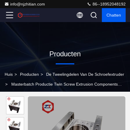
info@njzhitian.com
86--18952048192
Chatten
Producten
Huis
>
Producten
>
De Tweelingdelen Van De Schroefextruder
>
Masterbatch Productie Twin Screw Extrusion Components
Duurzaam vat voor een soepele werking