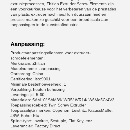
extrusieprocessen, Zhitian Extruder Screw Elements zijn
een voorkeurkeuze voor het verbeteren van de prestaties
van plastic extrudermachines.Hun duurzaamheid en
precisie maken ze geschikt voor een breed scala aan
toepassingen in de kunststofindustrie.
Aanpassing:
Productaanpassingsdiensten voor extruder-
schroefelementen:
Merknaam: Zhitian
Modelnummer: aanpassing
Oorsprong: China
Certificering: iso:9001
Minimale bestelhoeveelheid: 1
Verpakking: houten behuizing
Leveringstijd: 5-60
Materialen: SAM10/ SAM39/ WR5/ WR14/ W6Mo5Cr4V2
Toepassingsgebied: Twin Screw Extruder
Toepasselijke merken: Coperion, Leistritz, KraussMaffei,
JSW, Buher Etc.
Spline-type: Involute, Sextuple, Flat Key, enz.
Leverancier: Factory Direct