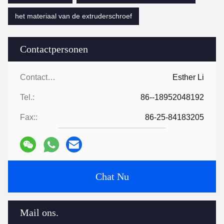
het materiaal van de extruderschroef
Contactpersonen
Contactpersonen:
Esther Li
Tel.:
86--18952048192
Fax::
86-25-84183205
Chat Nu
Mail ons.