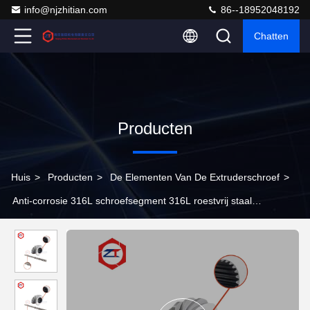
info@njzhitian.com
86--18952048192
Chatten
Producten
Huis
>
Producten
>
De Elementen Van De Extruderschroef
>
Anti-corrosie 316L schroefsegment 316L roestvrij staal
PVC/CPVC extrusie compatibiliteit