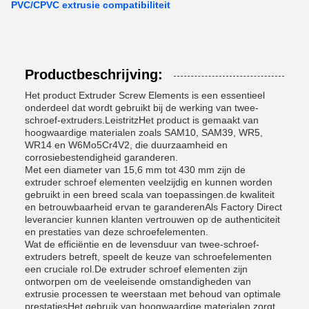
PVC/CPVC extrusie compatibiliteit
Productbeschrijving:
Het product Extruder Screw Elements is een essentieel
onderdeel dat wordt gebruikt bij de werking van twee-
schroef-extruders.LeistritzHet product is gemaakt van
hoogwaardige materialen zoals SAM10, SAM39, WR5,
WR14 en W6Mo5Cr4V2, die duurzaamheid en
corrosiebestendigheid garanderen.
Met een diameter van 15,6 mm tot 430 mm zijn de
extruder schroef elementen veelzijdig en kunnen worden
gebruikt in een breed scala van toepassingen.de kwaliteit
en betrouwbaarheid ervan te garanderenAls Factory Direct
leverancier kunnen klanten vertrouwen op de authenticiteit
en prestaties van deze schroefelementen.
Wat de efficiëntie en de levensduur van twee-schroef-
extruders betreft, speelt de keuze van schroefelementen
een cruciale rol.De extruder schroef elementen zijn
ontworpen om de veeleisende omstandigheden van
extrusie processen te weerstaan met behoud van optimale
prestatiesHet gebruik van hoogwaardige materialen zorgt