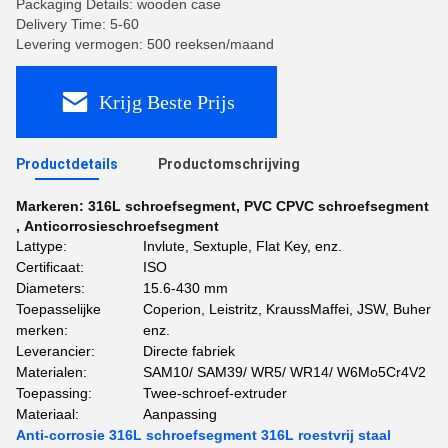
Packaging Details: wooden case
Delivery Time: 5-60
Levering vermogen: 500 reeksen/maand
Krijg Beste Prijs
Productdetails
Productomschrijving
Markeren:
316L schroefsegment
,
PVC CPVC schroefsegment
,
Anticorrosieschroefsegment
Lattype:
Invlute, Sextuple, Flat Key, enz.
Certificaat:
ISO
Diameters:
15.6-430 mm
Toepasselijke
Coperion, Leistritz, KraussMaffei, JSW, Buher
merken:
enz.
Leverancier:
Directe fabriek
Materialen:
SAM10/ SAM39/ WR5/ WR14/ W6Mo5Cr4V2
Toepassing:
Twee-schroef-extruder
Materiaal:
Aanpassing
Anti-corrosie 316L schroefsegment 316L roestvrij staal