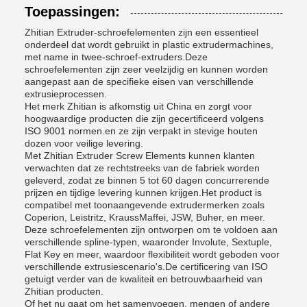
Toepassingen:
Zhitian Extruder-schroefelementen zijn een essentieel
onderdeel dat wordt gebruikt in plastic extrudermachines,
met name in twee-schroef-extruders.Deze
schroefelementen zijn zeer veelzijdig en kunnen worden
aangepast aan de specifieke eisen van verschillende
extrusieprocessen.
Het merk Zhitian is afkomstig uit China en zorgt voor
hoogwaardige producten die zijn gecertificeerd volgens
ISO 9001 normen.en ze zijn verpakt in stevige houten
dozen voor veilige levering.
Met Zhitian Extruder Screw Elements kunnen klanten
verwachten dat ze rechtstreeks van de fabriek worden
geleverd, zodat ze binnen 5 tot 60 dagen concurrerende
prijzen en tijdige levering kunnen krijgen.Het product is
compatibel met toonaangevende extrudermerken zoals
Coperion, Leistritz, KraussMaffei, JSW, Buher, en meer.
Deze schroefelementen zijn ontworpen om te voldoen aan
verschillende spline-typen, waaronder Involute, Sextuple,
Flat Key en meer, waardoor flexibiliteit wordt geboden voor
verschillende extrusiescenario's.De certificering van ISO
getuigt verder van de kwaliteit en betrouwbaarheid van
Zhitian producten.
Of het nu gaat om het samenvoegen, mengen of andere