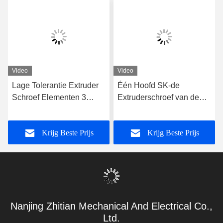
Video
Video
Lage Tolerantie Extruder
Één Hoofd SK-de
Schroef Elementen 3
Extruderschroef van de
Flighted Single Spline
Opnamestreek, Delen van
Voor WP Machine Plastic
de Extrudermachine
Krijg Beste Prijs
Krijg Beste Prijs
Twin Schroef Extruder
62.4mm OD-
Schroef Element
Schroefsegmenten voor
de Reeks van
Extruderleistritz
Nanjing Zhitian Mechanical And Electrical Co.,
Ltd.