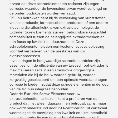
ervoor dat deze schroefelementen resistent zijn tegen
corrosie, waardoor de levensduur ervan wordt verlengd en
de onderhoudskosten worden verlaagd.
Of u nu betrokken bent bij de verwerking van kunststoffen,
voedselproductie, farmaceutische producten of een andere
industrie die afhankelijk is van extrusietechnologie, de
Extruder Screw Elements zijn een betrouwbare keuze.Met
compatibiliteit tussen de belangrijkste extrudermerken en
een focus op kwaliteit en duurzaamheidDeze
schroefelementen bieden een kosteneffectieve oplossing
voor het verbeteren van de prestaties van uw
extrusieprocessen.
Investeringen in hoogwaardige schroefonderdelen zijn
essentieel om de efficiëntie van uw tweeschroef-extruder te
maximaliseren.zelfs in een stressvolle omgevingDe
materialen die bij de bouw worden gebruikt, worden
zorgvuldig geselecteerd om een optimale weerstand tegen
corrosie te bieden, zodat deze schroefelementen in de loop
van de tijd hun integriteit behouden.
Door de Extruder Screw Elements voor uw
extrusiebehoeften te kiezen, kunt u profiteren van een
product dat niet alleen duurzaam en betrouwbaar is, maar
ook wordt ondersteund door ISO-certificering.Dit certificaat
weerspiegelt de toewijding aan kwaliteit en uitmuntendheid
die bij de productie van deze schroefelementen wordt