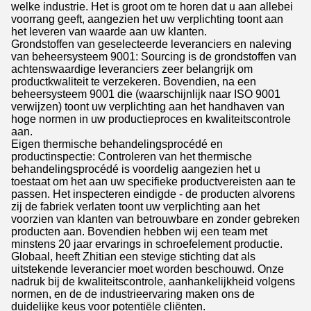
welke industrie. Het is groot om te horen dat u aan allebei
voorrang geeft, aangezien het uw verplichting toont aan
het leveren van waarde aan uw klanten.
Grondstoffen van geselecteerde leveranciers en naleving
van beheersysteem 9001: Sourcing is de grondstoffen van
achtenswaardige leveranciers zeer belangrijk om
productkwaliteit te verzekeren. Bovendien, na een
beheersysteem 9001 die (waarschijnlijk naar ISO 9001
verwijzen) toont uw verplichting aan het handhaven van
hoge normen in uw productieproces en kwaliteitscontrole
aan.
Eigen thermische behandelingsprocédé en
productinspectie: Controleren van het thermische
behandelingsprocédé is voordelig aangezien het u
toestaat om het aan uw specifieke productvereisten aan te
passen. Het inspecteren eindigde - de producten alvorens
zij de fabriek verlaten toont uw verplichting aan het
voorzien van klanten van betrouwbare en zonder gebreken
producten aan. Bovendien hebben wij een team met
minstens 20 jaar ervarings in schroefelement productie.
Globaal, heeft Zhitian een stevige stichting dat als
uitstekende leverancier moet worden beschouwd. Onze
nadruk bij de kwaliteitscontrole, aanhankelijkheid volgens
normen, en de de industrieervaring maken ons de
duidelijke keus voor potentiële cliënten.