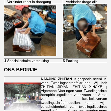
Verhinder roest in doorgang.
Verhinder droge olie.
4.Special schuim verpakking.
5.Packing
ONS BEDRIJF
NANJING ZHITIAN
is gespecialiseerd in d
voor Tweelingschroefextruder. Wij heb
ZHITIAN JIDIAN, ZHITIAN XINGYE, produ
Algemene Voeringen voor Tweelingschroefex
heropfrissingsdienst voor vaten en Versnel
van hoogte - kwaliteitsvervangs
tweelingschroefmodellen, kunnen wij 
verscheidenheid van tweelingdieschroef
Amerika, Japan, Korea, enz. worden gemaak