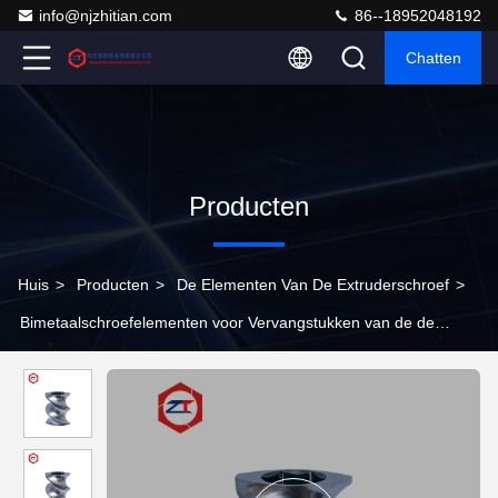
info@njzhitian.com
86--18952048192
Chatten
Producten
Huis
>
Producten
>
De Elementen Van De Extruderschroef
>
Bimetaalschroefelementen voor Vervangstukken van de de
Schroefextruder van Coperion Zsk70 de Tweeling