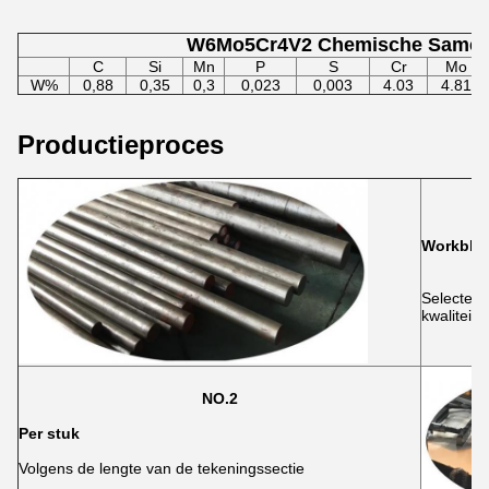
W6Mo5Cr4V2 Chemische Samens
C
Si
Mn
P
S
Cr
Mo
W%
0,88
0,35
0,3
0,023
0,003
4.03
4.81
Productieproces
Workbla
Selecteer
kwaliteit
NO.2
Per stuk
Volgens de lengte van de tekeningssectie