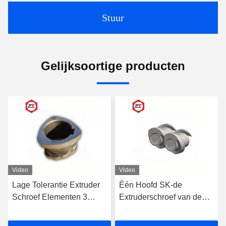
Stuur
Gelijksoortige producten
Video
Video
Lage Tolerantie Extruder
Één Hoofd SK-de
Schroef Elementen 3
Extruderschroef van de
Flighted Single Spline
Opnamestreek, Delen van
Voor WP Machine Plastic
de Extrudermachine