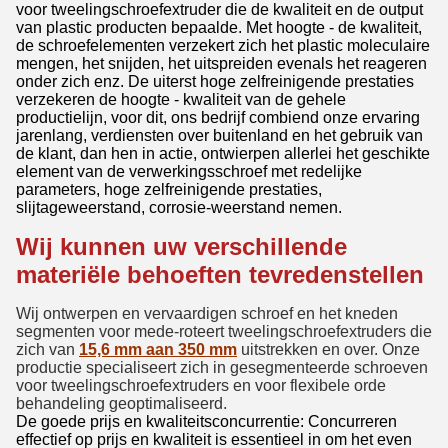
voor tweelingschroefextruder die de kwaliteit en de output
van plastic producten bepaalde. Met hoogte - de kwaliteit,
de schroefelementen verzekert zich het plastic moleculaire
mengen, het snijden, het uitspreiden evenals het reageren
onder zich enz. De uiterst hoge zelfreinigende prestaties
verzekeren de hoogte - kwaliteit van de gehele
productielijn, voor dit, ons bedrijf combiend onze ervaring
jarenlang, verdiensten over buitenland en het gebruik van
de klant, dan hen in actie, ontwierpen allerlei het geschikte
element van de verwerkingsschroef met redelijke
parameters, hoge zelfreinigende prestaties,
slijtageweerstand, corrosie-weerstand nemen.
Wij kunnen uw verschillende
materiële behoeften tevredenstellen
Wij ontwerpen en vervaardigen schroef en het kneden
segmenten voor mede-roteert tweelingschroefextruders die
zich van
15,6 mm aan 350 mm
uitstrekken en over. Onze
productie specialiseert zich in gesegmenteerde schroeven
voor tweelingschroefextruders en voor flexibele orde
behandeling geoptimaliseerd.
De goede prijs en kwaliteitsconcurrentie: Concurreren
effectief op prijs en kwaliteit is essentieel in om het even