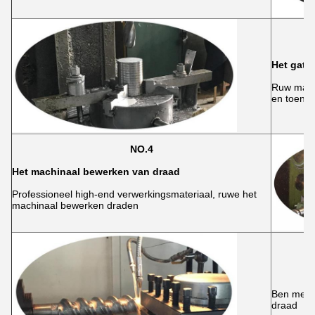
Het gat 
Ruw mach
en toen tr
NO.4
Het machinaal bewerken van draad
Professioneel high-end verwerkingsmateriaal, ruwe het
machinaal bewerken draden
Ben met k
draad