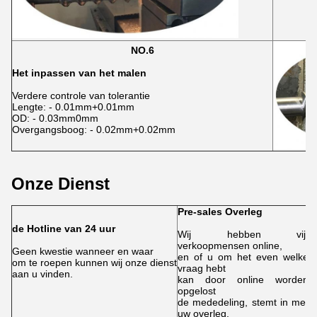
NO.6
Het inpassen van het malen
Verdere controle van tolerantie
Lengte: - 0.01mm+0.01mm
OD: - 0.03mm0mm
Overgangsboog: - 0.02mm+0.02mm
Onze Dienst
Pre-sales Overleg
D
de Hotline van 24 uur
Wij hebben vijf
verkoopmensen online,
O
Geen kwestie wanneer en waar
en of u om het even welke
e
om te roepen kunnen wij onze dienst
vraag hebt
v
aan u vinden.
kan door online worden
k
opgelost
u
de mededeling, stemt in met
t
uw overleg.