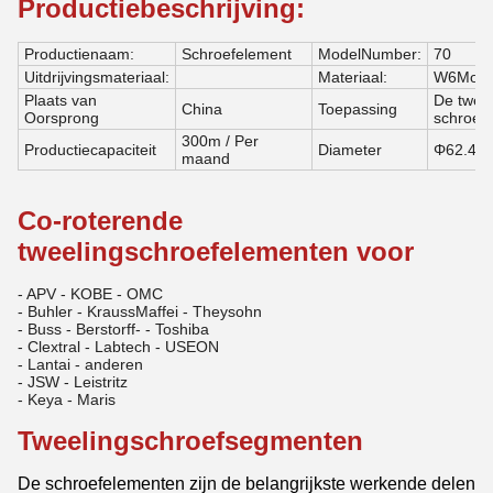
Productiebeschrijving:
Productienaam:
Schroefelement
ModelNumber:
70
Uitdrijvingsmateriaal:
Materiaal:
W6Mo5C
Plaats van
De twee
China
Toepassing
Oorsprong
schroefe
300m / Per
Productiecapaciteit
Diameter
Φ62.4m
maand
Co-roterende
tweelingschroefelementen voor
- APV - KOBE - OMC
- Buhler - KraussMaffei - Theysohn
- Buss - Berstorff- - Toshiba
- Clextral - Labtech - USEON
- Lantai - anderen
- JSW - Leistritz
- Keya - Maris
Tweelingschroefsegmenten
De schroefelementen zijn de belangrijkste werkende delen