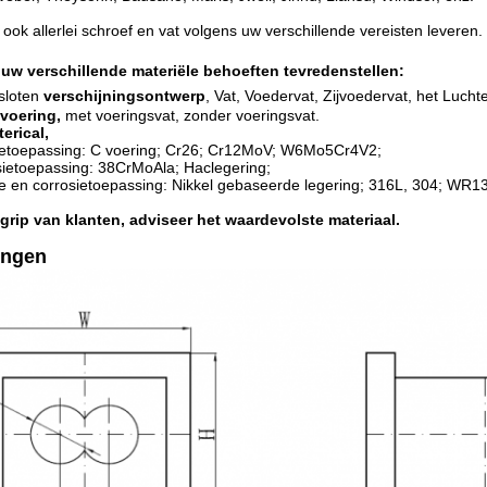
 ook allerlei schroef en vat volgens uw verschillende vereisten leveren.
uw verschillende materiële behoeften tevredenstellen:
loten
verschijningsontwerp
, Vat, Voedervat, Zijvoedervat, het Lucht
voering,
met voeringsvat, zonder voeringsvat.
erical,
tagetoepassing: C voering; Cr26; Cr12MoV; W6Mo5Cr4V2;
sietoepassing: 38CrMoAla; Haclegering;
age en corrosietoepassing: Nikkel gebaseerde legering; 316L, 304; WR
grip van klanten, adviseer het waardevolste materiaal.
ingen