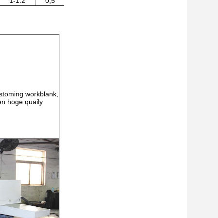
1-1.2
0,5
stoming workblank,
en hoge quaily