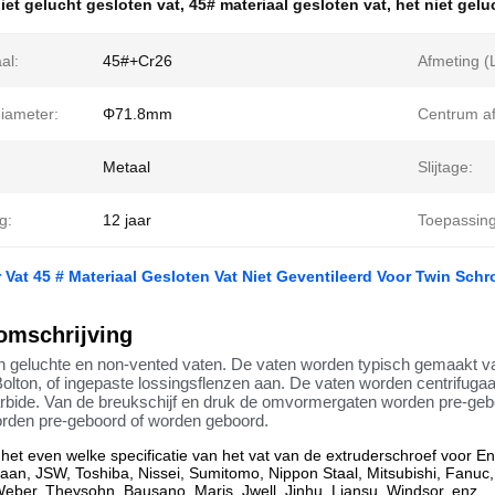
iet gelucht gesloten vat
,
45# materiaal gesloten vat
,
het niet gel
al:
45#+Cr26
Afmeting (
iameter:
Φ71.8mm
Centrum af
Metaal
Slijtage:
g:
12 jaar
Toepassing
 Vat 45 # Materiaal Gesloten Vat Niet Geventileerd Voor Twin Sch
omschrijving
n geluchte en non-vented vaten. De vaten worden typisch gemaakt va
olton, of ingepaste lossingsflenzen aan. De vaten worden centrifuga
rbide. Van de breukschijf en druk de omvormergaten worden pre-gebo
orden pre-geboord of worden geboord.
et even welke specificatie van het vat van
de
extruderschroef voor E
iaan, JSW, Toshiba, Nissei, Sumitomo, Nippon Staal, Mitsubishi, Fanuc,
Weber, Theysohn, Bausano, Maris, Jwell, Jinhu, Liansu, Windsor, enz.