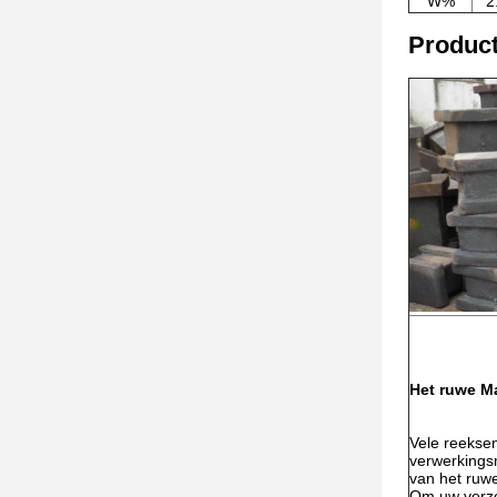
W%
2
Product
Het ruwe M
Vele reekse
verwerkings
van het ruw
Om uw verzo