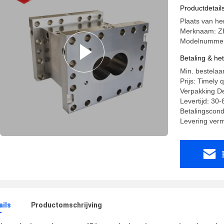
Elementen
Productdetail
Plaats van he
Merknaam: Z
Modelnummer
Betaling & he
Min. bestelaan
Prijs: Timely 
Verpakking De
Levertijd: 30
Betalingscondi
Levering ver
ails
Productomschrijving