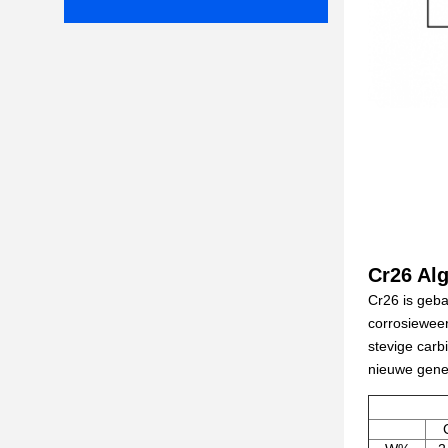
Cr26 Al
Cr26 is geba
corrosieweer
stevige carb
nieuwe gener