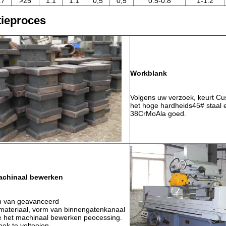
.7
>25
1.1
1.1
0,5
0,5
0.5-0.8
1-1.2
ieproces
Workblank
Volgens uw verzoek, keurt Cu
het hoge hardheids45# staal 
38CrMoAla goed.
achinaal bewerken
n van geavanceerd
materiaal, vorm van binnengatenkanaal
e het machinaal bewerken peocessing.
ek te voltooien.