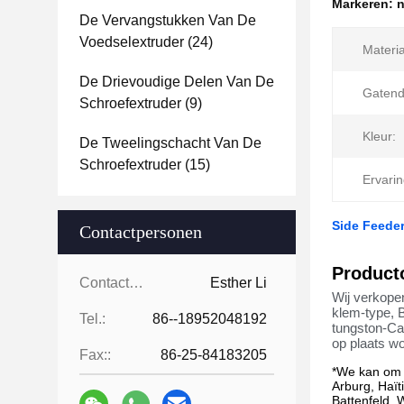
Markeren:
n
De Vervangstukken Van De
Voedselextruder
(24)
Materia
De Drievoudige Delen Van De
Gatend
Schroefextruder
(9)
Kleur:
De Tweelingschacht Van De
Schroefextruder
(15)
Ervarin
Side Feeder
Contactpersonen
Product
Contactpersonen:
Esther Li
Wij verkope
klem-type, B
Tel.:
86--18952048192
tungston-Ca
op plaats w
Fax::
86-25-84183205
*We
kan om h
Arburg, Haït
Battenfeld, 