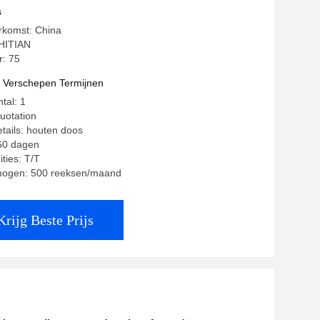
 Pijp Extruder Machine
s
rkomst: China
HITIAN
: 75
t Verschepen Termijnen
tal: 1
quotation
tails: houten doos
-60 dagen
ties: T/T
mogen: 500 reeksen/maand
Krijg Beste Prijs