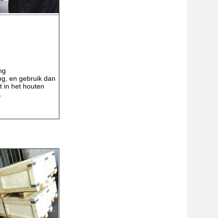
ng
ng, en gebruik dan
t in het houten
.