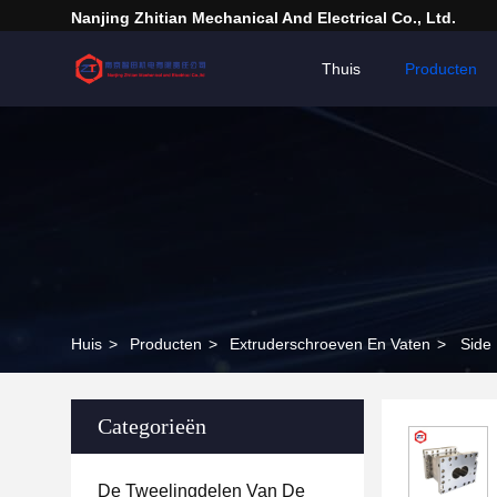
Nanjing Zhitian Mechanical And Electrical Co., Ltd.
Thuis
Producten
Huis
>
Producten
>
Extruderschroeven En Vaten
>
Side 
Categorieën
De Tweelingdelen Van De