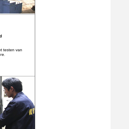
d
t testen van
re.