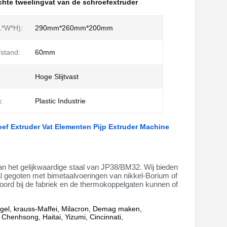
uchte tweelingvat van de schroefextruder
L*W*H):
290mm*260mm*200mm
stand:
60mm
Hoge Slijtvast
:
Plastic Industrie
roef Extruder Vat Elementen Pijp Extruder Machine
n het gelijkwaardige staal van JP38/BM32. Wij bieden
al gegoten met bimetaalvoeringen van nikkel-Borium of
ord bij de fabriek en de thermokoppelgaten kunnen of
ngel, krauss-Maffei, Milacron, Demag maken,
 Chenhsong, Haitai, Yizumi, Cincinnati,