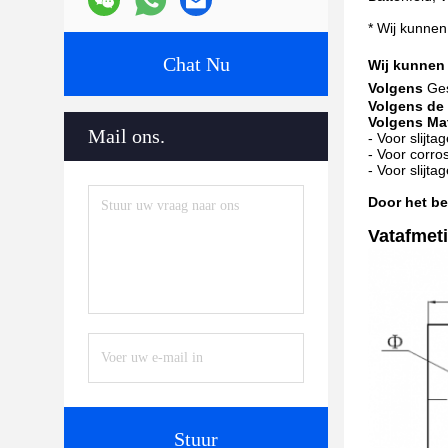
* Wij kunnen
Chat Nu
Wij kunnen 
Volgens
Ges
Volgens de 
Volgens Mat
Mail ons.
- Voor slij
- Voor corro
- Voor slijt
Door het be
Vatafmet
Stuur