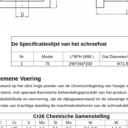
De Specificatieslijst van het schroefvat
Nr.
Model
L*W*H (MM.)
Gat Diameter/
1
75
290*260*200
Φ71.8
gemene Voering
seerd op het ultra hoge poeder van de chromiumlegering van hoogte sli
stand, met speciaal thermische behandelingsprocédé van het product. 
idedistributie en eenvormig, zijn de slijtageweerstand en de uitvoerige 
atie van krachtige tweeling de machinetoebehoren van de schroefuitd
Cr26 Chemische Samenstelling
C
Cr
V
Mo
Si
Mn
Ni
W