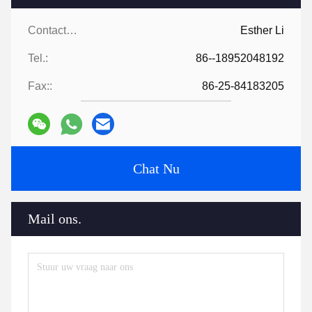
Contactpersonen:
Esther Li
Tel.:
86--18952048192
Fax::
86-25-84183205
Chat Nu
Mail ons.