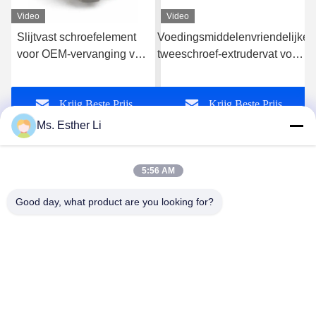
Video
Video
Slijtvast schroefelement
Voedingsmiddelenvriendelijke
voor OEM-vervanging van
tweeschroef-extrudervat voor
dubbelschroefextruder
continue voedselverwerking
met een precieze bewerkte
Krijg Beste Prijs
Krijg Beste Prijs
binnenboring
Ms. Esther Li
5:56 AM
Good day, what product are you looking for?
Nanjing Zhitian Mechanical And Electrical Co.,
Ltd.
info@njzhitian.com
86--18952048192
Tianyuangemeenschap, Chunhua-straat, Jiangning-