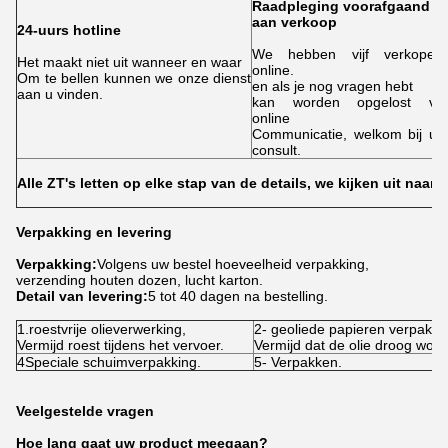
Raadpleging voorafgaand
aan verkoop
24-uurs hotline
We hebben vijf verkopers
Het maakt niet uit wanneer en waar
online.
Om te bellen kunnen we onze dienst
en als je nog vragen hebt
aan u vinden.
kan worden opgelost via
online
Communicatie, welkom bij uw
consult.
Alle ZT's letten op elke stap van de details, we kijken uit naar 
Verpakking en levering
Verpakking:
Volgens uw bestel hoeveelheid verpakking,
verzending houten dozen, lucht karton.
Detail van levering:
5 tot 40 dagen na bestelling.
1.roestvrije olieverwerking,
2- geoliede papieren verpakki
Vermijd roest tijdens het vervoer.
Vermijd dat de olie droog word
4Speciale schuimverpakking.
5- Verpakken.
Veelgestelde vragen
Hoe lang gaat uw product meegaan?