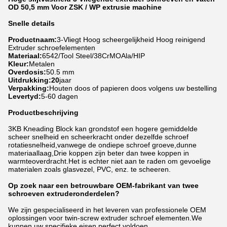
OD 50,5 mm Voor ZSK / WP extrusie machine
Snelle details
Productnaam:
3-Vliegt Hoog scheergelijkheid Hoog reinigend
Extruder schroefelementen
Materiaal:
6542/Tool Steel/38CrMOAla/HIP
Kleur:
Metalen
Overdosis:
50.5 mm
Uitdrukking:20
jaar
Verpakking:
Houten doos of papieren doos volgens uw bestelling
Levertyd:
5-60 dagen
Productbeschrijving
3KB Kneading Block kan grondstof een hogere gemiddelde
scheer snelheid en scheerkracht onder dezelfde schroef
rotatiesnelheid,vanwege de ondiepe schroef groeve,dunne
materiaallaag,Drie koppen zijn beter dan twee koppen in
warmteoverdracht.Het is echter niet aan te raden om gevoelige
materialen zoals glasvezel, PVC, enz. te scheeren.
Op zoek naar een betrouwbare OEM-fabrikant van twee
schroeven extruderonderdelen?
We zijn gespecialiseerd in het leveren van professionele OEM
oplossingen voor twin-screw extruder schroef elementen.We
kunnen uw specifieke eisen perfect voldoen..