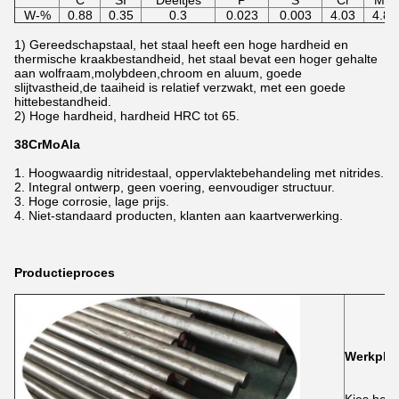
C
SI
Deeltjes
P
S
Cr
Mo.
W-%
0.88
0.35
0.3
0.023
0.003
4.03
4.81
1) Gereedschapstaal, het staal heeft een hoge hardheid en
thermische kraakbestandheid, het staal bevat een hoger gehalte
aan wolfraam,molybdeen,chroom en aluum, goede
slijtvastheid,de taaiheid is relatief verzwakt, met een goede
hittebestandheid.
2) Hoge hardheid, hardheid HRC tot 65.
38CrMoAla
Hoogwaardig nitridestaal, oppervlaktebehandeling met nitrides.
Integral ontwerp, geen voering, eenvoudiger structuur.
Hoge corrosie, lage prijs.
Niet-standaard producten, klanten aan kaartverwerking.
Productieproces
Werkple