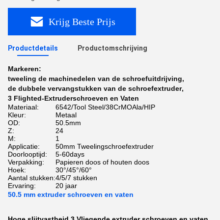
Krijg Beste Prijs
Productdetails
Productomschrijving
Markeren:
tweeling de machinedelen van de schroefuitdrijving
,
de dubbele vervangstukken van de schroefextruder
,
3 Flighted-Extruderschroeven en Vaten
Materiaal:
6542/Tool Steel/38CrMOAla/HIP
Kleur:
Metaal
OD:
50.5mm
Z:
24
M:
1
Applicatie:
50mm Tweelingschroefextruder
Doorlooptijd:
5-60days
Verpakking:
Papieren doos of houten doos
Hoek:
30°/45°/60°
Aantal stukken:
4/5/7 stukken
Ervaring:
20 jaar
50.5 mm extruder schroeven en vaten
Hoge slijtvastheid 3 Vliegende extruder schroeven en vaten