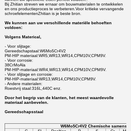
Bij Zhitian streven we ernaar om bouwmaterialen te ontwikkelen
en ons productieproces te verbeteren.Voor kritieke vervangende
schroefelementenZhitian is je beste bron.
We kunnen aan uw verschillende materiële behoeften
voldoen:
Volgens Materical,
- Voor slijtage:
Gereedschapstaal:W6Mo5Cr4V2
PM-HIP materiaal:WR5,WR13,WR14,CPM10V,CPM9V.
- Voor corrosie:
38CrMoAla
PM-HIP-materiaal:WR4,WR13,WR14,CPM10V,CPM9V.
- Voor slijtage en corrosie:
PM-HIP-materiaal:WR13,WR14,CPM10V,CPM9V.
- Andere materialen:
Roestvrij staal:316L,440C enz.
Door het begrip van de klanten, het meest waardevolle
materiaal aanbevelen.
Gereedschapsstaal
W6Mo5Cr4V2 Chemische samenstel