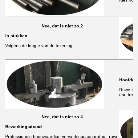
Kies hoo
Nee, dat is niet zo.2
In stukken
Volgens de lengte van de tekening
Hoofdgat
Ruwe bewe
dan trek 
Nee, dat is niet zo.4
Bewerkingsdraad
Professionele hoogwaardige verwerkingsapparatuur, ruwe