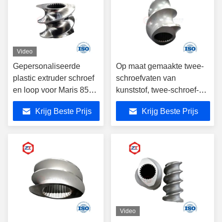
Video
Gepersonaliseerde
Op maat gemaakte twee-
plastic extruder schroef
schroefvaten van
en loop voor Maris 85
kunststof, twee-schroef-
PVC-buis extruder
extruder-schroefelement
Krijg Beste Prijs
Krijg Beste Prijs
Video