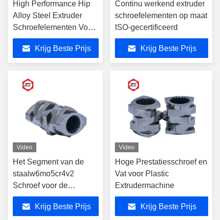
High Performance Hip
Continu werkend extruder
Alloy Steel Extruder
schroefelementen op maat
Schroefelementen Voor
ISO-gecertificeerd
Industrieel
Krijg Beste Prijs
Krijg Beste Prijs
Video
Video
Het Segment van de
Hoge Prestatiesschroef en
staalw6mo5cr4v2
Vat voor Plastic
Schroef voor de
Extrudermachine
Extruderverwerking van
Krijg Beste Prijs
Krijg Beste Prijs
de HUISDIEREN