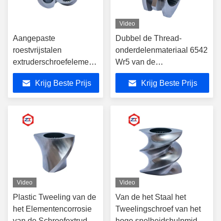
Video
Aangepaste
Dubbel de Thread-
roestvrijstalen
onderdelenmateriaal 6542
extruderschroefelementen
Wr5 van de
voor continu gebruik
Schroefextruder
Krijg Beste Prijs
Krijg Beste Prijs
Video
Video
Plastic Tweeling van de
Van de het Staal het
het Elementencorrosie
Tweelingschroef van het
van de Schroefextruder
hoge snelheidshulpmiddel