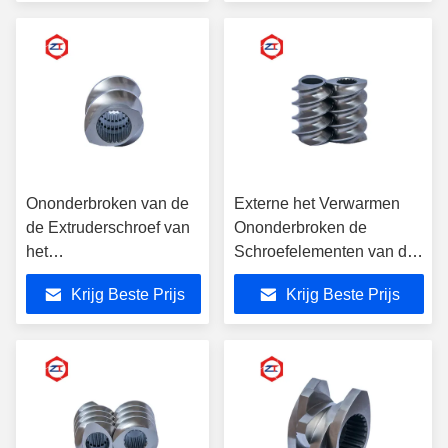
Tweelingschroef
Ononderbroken van de
Externe het Verwarmen
de Extruderschroef van
Ononderbroken de
het
Schroefelementen van de
VerrichtingsKoolstofstaal
Verrichtingsextruder met
Krijg Beste Prijs
Krijg Beste Prijs
Elementen
ISO-Certificaat
Gemeenschappelijk
Type