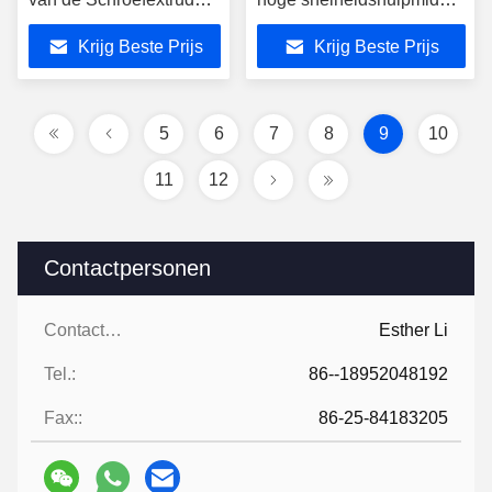
van de de
Slijtvaste Element van de
Krijg Beste Prijs
Krijg Beste Prijs
Weerstandsextruder de
de Extruderschroef
Schroefvat
5
6
7
8
9
10
11
12
Contactpersonen
Contactpersonen:
Esther Li
Tel.:
86--18952048192
Fax::
86-25-84183205