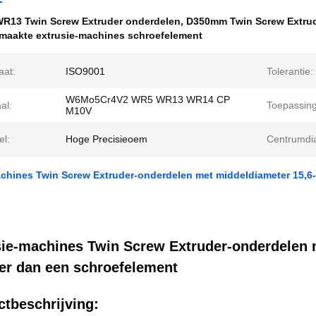
R13 Twin Screw Extruder onderdelen
,
D350mm Twin Screw Extrud
maakte extrusie-machines schroefelement
aat:
ISO9001
Tolerantie:
W6Mo5Cr4V2 WR5 WR13 WR14 CP
al:
Toepassing
M10V
el:
Hoge Precisieoem
Centrumdi
achines Twin Screw Extruder-onderdelen met middeldiameter 15,
sie-machines Twin Screw Extruder-onderdelen
er dan een schroefelement
tbeschrijving: