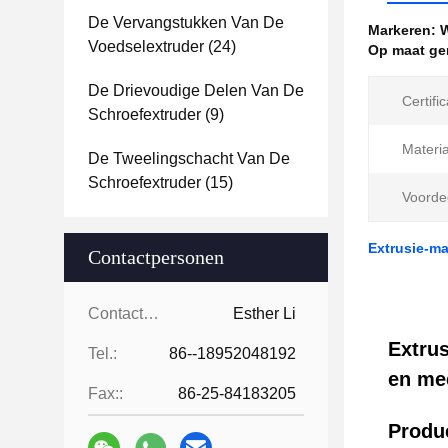
De Vervangstukken Van De
Markeren:
W
Voedselextruder
(24)
Op maat ge
De Drievoudige Delen Van De
Certific
Schroefextruder
(9)
Materia
De Tweelingschacht Van De
Schroefextruder
(15)
Voorde
Extrusie-m
Contactpersonen
Contactpersonen:
Esther Li
Extru
Tel.:
86--18952048192
en me
Fax::
86-25-84183205
Produc