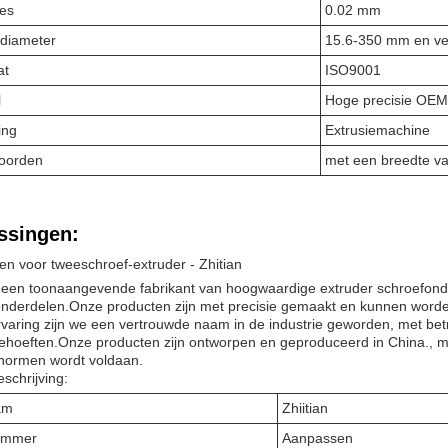
ies
0.02 mm
diameter
15.6-350 mm en ve
at
ISO9001
l
Hoge precisie OEM
ing
Extrusiemachine
woorden
met een breedte v
ssingen:
n voor tweeschroef-extruder - Zhitian
s een toonaangevende fabrikant van hoogwaardige extruder schroefonde
onderdelen.Onze producten zijn met precisie gemaakt en kunnen word
rvaring zijn we een vertrouwde naam in de industrie geworden, met b
ehoeften.Onze producten zijn ontworpen en geproduceerd in China., me
snormen wordt voldaan.
schrijving:
am
Zhiitian
ummer
Aanpassen