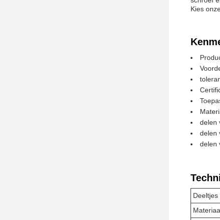
schroef e
Kies onze
Kenme
Produ
Voord
tolera
Certif
Toepas
Mater
delen
delen
delen 
Techn
Deeltjes
Materiaa