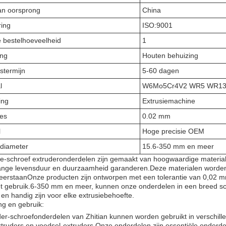
an oorsprong
China
ring
ISO:9001
 bestelhoeveelheid
1
ing
Houten behuizing
stermijn
5-60 dagen
l
W6Mo5Cr4V2 WR5 WR13
ing
Extrusiemachine
ies
0.02 mm
l
Hoge precisie OEM
diameter
15.6-350 mm en meer
e-schroef extruderonderdelen zijn gemaakt van hoogwaardige mat
lange levensduur en duurzaamheid garanderen.Deze materialen worden
eerstaanOnze producten zijn ontworpen met een tolerantie van 0,02 m
het gebruik.6-350 mm en meer, kunnen onze onderdelen in een breed s
g en handig zijn voor elke extrusiebehoefte.
ng en gebruik:
er-schroefonderdelen van Zhitian kunnen worden gebruikt in verschill
truders en voedsel-extruders.Onze onderdelen zijn essentiële onderde