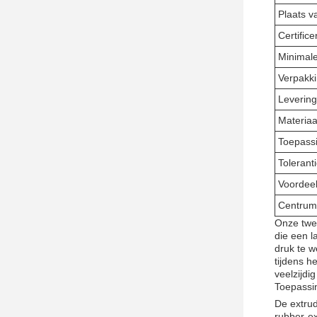
Plaats v
Certifice
Minimale
Verpakk
Levering
Materiaa
Toepass
Tolerant
Voordee
Centrum
Onze twe
die een 
druk te w
tijdens 
veelzijdi
Toepassi
De extrud
rubber-ex