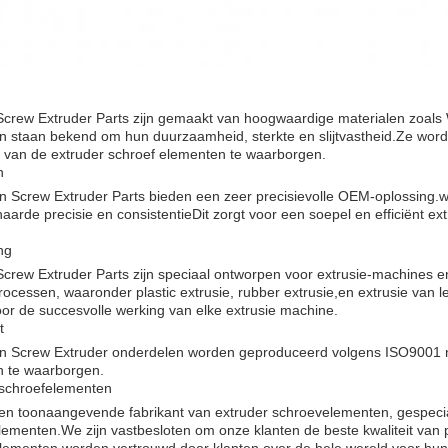
Screw Extruder Parts zijn gemaakt van hoogwaardige materialen 
n staan bekend om hun duurzaamheid, sterkte en slijtvastheid.Ze wor
ie van de extruder schroef elementen te waarborgen.
n
n Screw Extruder Parts bieden een zeer precisievolle OEM-oplossing
arde precisie en consistentieDit zorgt voor een soepel en efficiënt ex
ng
crew Extruder Parts zijn speciaal ontworpen voor extrusie-machines en
rocessen, waaronder plastic extrusie, rubber extrusie,en extrusie van
or de succesvolle werking van elke extrusie machine.
t
n Screw Extruder onderdelen worden geproduceerd volgens ISO9001 n
n te waarborgen.
 schroefelementen
een toonaangevende fabrikant van extruder schroevelementen, gespecia
ementen.We zijn vastbesloten om onze klanten de beste kwaliteit van 