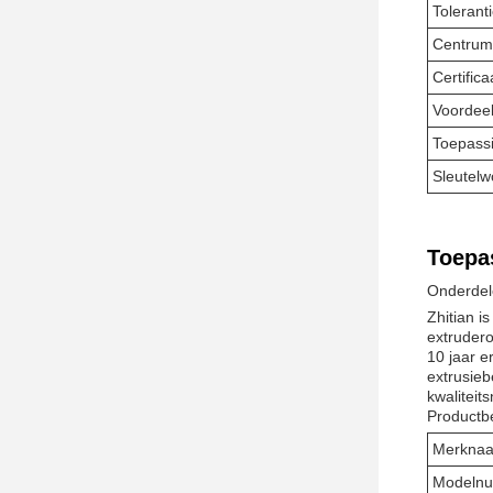
Tolerant
Centrum
Certifica
Voordee
Toepass
Sleutel
Toepa
Onderdele
Zhitian i
extruder
10 jaar e
extrusieb
kwaliteit
Productbe
Merkna
Modeln