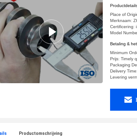
meer dan
Productdetail
Place of Origi
Merknaam: Zh
Certificering:
Model Number
Betaling & he
Minimum Orde
Prijs: Timely 
Packaging De
Delivery Time
Levering ver
ails
Productomschrijving