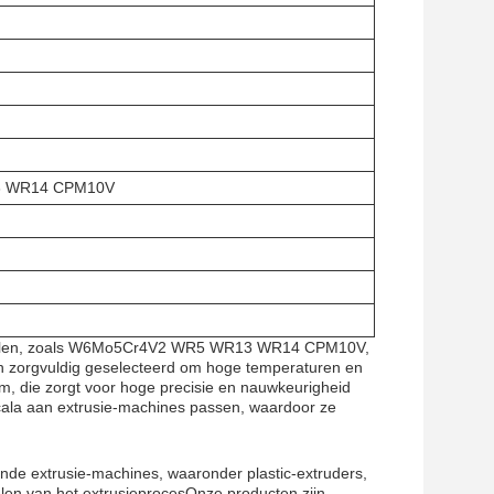
 WR14 CPM10V
erialen, zoals W6Mo5Cr4V2 WR5 WR13 WR14 CPM10V,
 zorgvuldig geselecteerd om hoge temperaturen en
m, die zorgt voor hoge precisie en nauwkeurigheid
cala aan extrusie-machines passen, waardoor ze
ende extrusie-machines, waaronder plastic-extruders,
len van het extrusieprocesOnze producten zijn