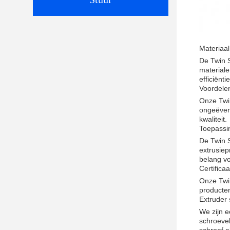
Materiaal
De Twin 
materiale
efficiënt
Voordele
Onze Twi
ongeëvena
kwaliteit.
Toepassi
De Twin S
extrusiep
belang vo
Certificaa
Onze Twi
producte
Extruder
We zijn 
schroevel