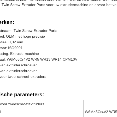
lementen worden vertrouwd door klanten over de hele wereld voor hun p
 Twin Screw Extruder Parts voor uw extrudermachine en ervaar het vers
rken:
ctnaam: Twin Screw Extruder Parts
eel: OEM met hoge precisie
nties: 0,02 mm
icaat: ISO9001
sing: Extrusie-machine
iaal: W6Mo5Cr4V2 WR5 WR13 WR14 CPM10V
 van extruderschroeven
 van extruderschroeven
voor twee-schroef-extruders
ische parameters:
 voor tweeschroefextruders
l
W6Mo5Cr4V2 WR5