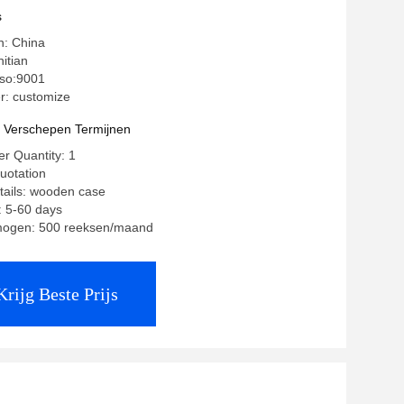
 een schroefelement
s
n: China
itian
 iso:9001
: customize
t Verschepen Termijnen
r Quantity: 1
quotation
tails: wooden case
: 5-60 days
mogen: 500 reeksen/maand
Krijg Beste Prijs