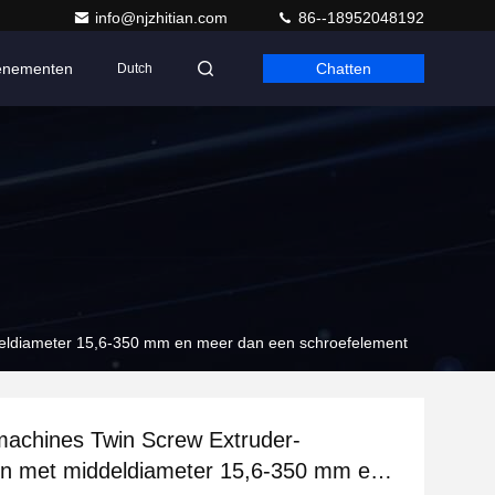
info@njzhitian.com
86--18952048192
enementen
Chatten
Dutch
deldiameter 15,6-350 mm en meer dan een schroefelement
machines Twin Screw Extruder-
en met middeldiameter 15,6-350 mm en