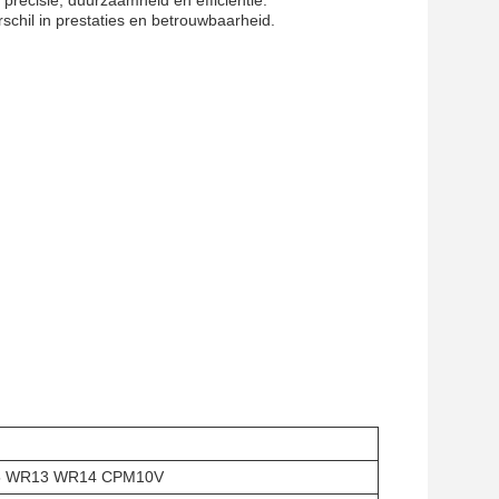
recisie, duurzaamheid en efficiëntie.
chil in prestaties en betrouwbaarheid.
 WR13 WR14 CPM10V