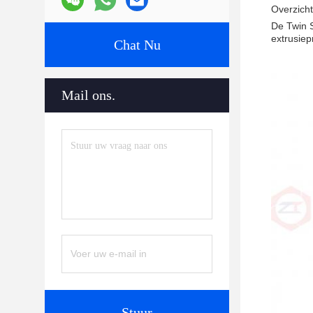
Overzich
De Twin S
extrusiep
Chat Nu
Mail ons.
Stuur