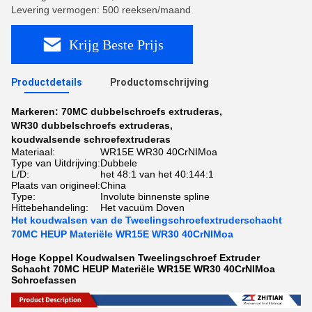
Levering vermogen: 500 reeksen/maand
Krijg Beste Prijs
Productdetails
Productomschrijving
Markeren:
70MC dubbelschroefs extruderas
,
WR30 dubbelschroefs extruderas
,
koudwalsende schroefextruderas
Materiaal:
WR15E WR30 40CrNIMoa
Type van Uitdrijving:
Dubbele
L/D:
het 48:1 van het 40:144:1
Plaats van origineel:
China
Type:
Involute binnenste spline
Hittebehandeling:
Het vacuüm Doven
Het koudwalsen van de Tweelingschroefextruderschacht
70MC HEUP Materiële WR15E WR30 40CrNIMoa
Hoge Koppel Koudwalsen Tweelingschroef Extruder
Schacht 70MC HEUP Materiële WR15E WR30 40CrNIMoa
Schroefassen