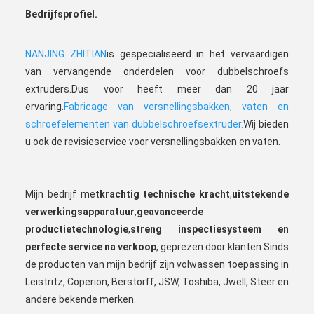
Bedrijfsprofiel
.
NANJING ZHITIAN
is gespecialiseerd in het vervaardigen 
van vervangende onderdelen voor dubbelschroefs 
extruders.Dus voor heeft meer dan 20 jaar 
ervaring.
Fabricage van versnellingsbakken, vaten en 
schroefelementen van dubbelschroefsextruder.
Wij bieden 
u ook de revisieservice voor versnellingsbakken en vaten.
Mijn bedrijf met
krachtig
technische kracht
,
uitstekende 
verwerkingsapparatuur
,
geavanceerde 
productietechnologie
,
streng inspectiesysteem en 
perfecte service na verkoop
, geprezen door klanten.Sinds 
de producten van mijn bedrijf zijn volwassen toepassing in 
Leistritz, Coperion, Berstorff, JSW, Toshiba, Jwell, Steer en 
andere bekende merken.