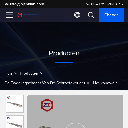
info@njzhitian.com
86--18952048192
Chatten
Producten
Huis
>
Producten
>
De Tweelingschacht Van De Schroefextruder
>
Het koudwalsen
van de Tweelingschroefextruderschacht 70MC HEUP Materiële
WR15E WR30 40CrNIMoa