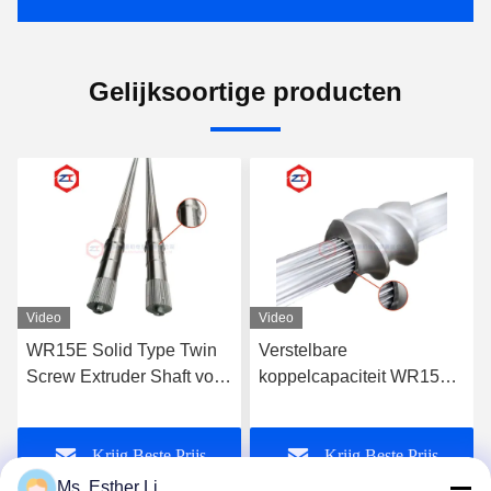
Gelijksoortige producten
Video
Video
Verstelbare
Invloeit Inner Spline Twin
koppelcapaciteit WR15E
Screw Extruder Shaft met
Extruderas voor
aanpasbare
industriële toepassingen
koppelcapaciteit en lengte
Krijg Beste Prijs
Krijg Beste Prijs
aanpassing
Ms. Esther Li