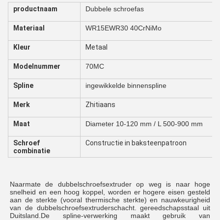
productnaam
Dubbele schroefas
Materiaal
WR15E
WR30 40CrNiMo
Kleur
Metaal
Modelnummer
70MC
Spline
ingewikkelde binnenspline
Merk
Zhitiaans
Maat
Diameter 10-120 mm / L 500-900 mm
Schroef
Constructie in baksteenpatroon
combinatie
Naarmate de dubbelschroefsextruder op weg is naar hoge 
snelheid en een hoog koppel, worden er hogere eisen gesteld 
aan de sterkte (vooral thermische sterkte) en nauwkeurigheid 
van de dubbelschroefsextruderschacht. gereedschapsstaal uit 
Duitsland.De spline-verwerking maakt gebruik van 