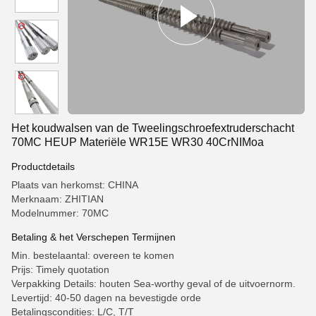
Het koudwalsen van de Tweelingschroefextruderschacht
70MC HEUP Materiële WR15E WR30 40CrNIMoa
Productdetails
Plaats van herkomst: CHINA
Merknaam: ZHITIAN
Modelnummer: 70MC
Betaling & het Verschepen Termijnen
Min. bestelaantal: overeen te komen
Prijs: Timely quotation
Verpakking Details: houten Sea-worthy geval of de uitvoernorm.
Levertijd: 40-50 dagen na bevestigde orde
Betalingscondities: L/C, T/T