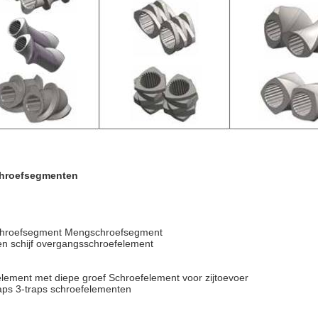
chroefsegmenten
chroefsegment Mengschroefsegment
n schijf overgangsschroefelement
ement met diepe groef Schroefelement voor zijtoevoer
raps 3-traps schroefelementen