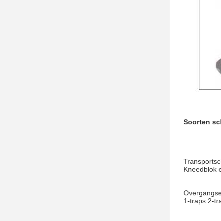
Soorten s
Transports
Kneedblok e
Overgangsel
1-traps 2-t