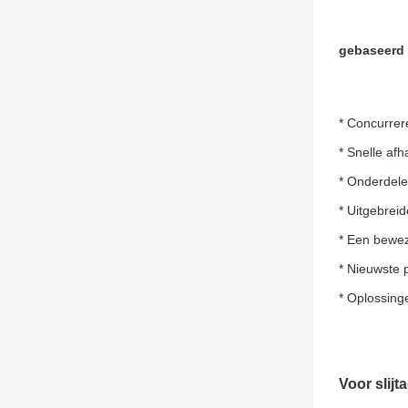
gebaseerd 
* Concurrer
* Snelle af
* Onderdele
* Uitgebrei
* Een bewez
* Nieuwste 
* Oplossing
Voor slijt