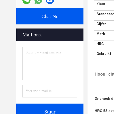
Kleur
Standaar
Chat Nu
Cijfer
Merk
Mail ons.
HRC
Gebruikt
Hoog licht
Driehoek d
,
HRC 58 ext
Stuur