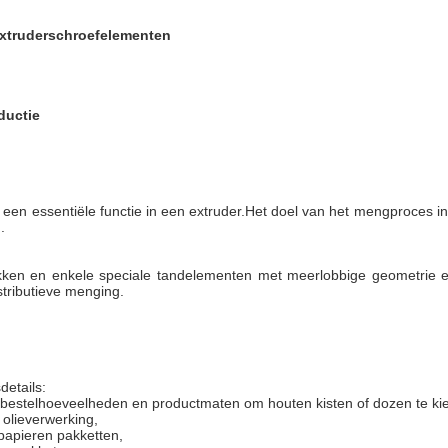
 extruderschroefelementen
ductie
 een essentiële functie in een extruder.Het doel van het mengproces in 
.
ken en enkele speciale tandelementen met meerlobbige geometrie el
istributieve menging.
details:
bestelhoeveelheden en productmaten om houten kisten of dozen te kie
 olieverwerking,
papieren pakketten,