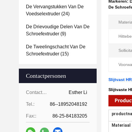
Markeren:
D
De Vervangstukken Van De
De Schroef
Voedselextruder
(24)
Materia
De Drievoudige Delen Van De
Schroefextruder
(9)
Hittebe
De Tweelingschacht Van De
Sollicit
Schroefextruder
(15)
Voorwa
Contactpersonen
Slijtvast H
Slijtvaste
Contactpersonen:
Esther Li
Tel.:
86--18952048192
productn
Fax::
86-25-84183205
Materiaal