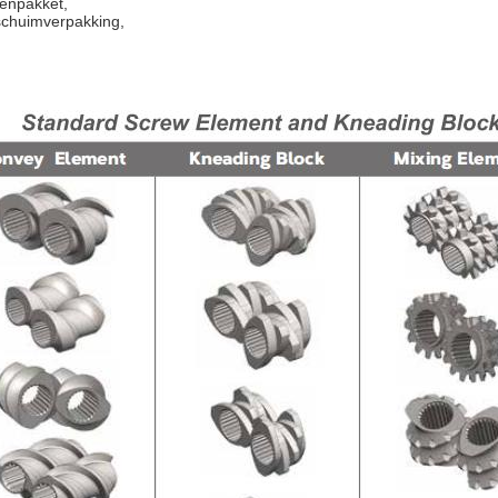
enpakket,
schuimverpakking,