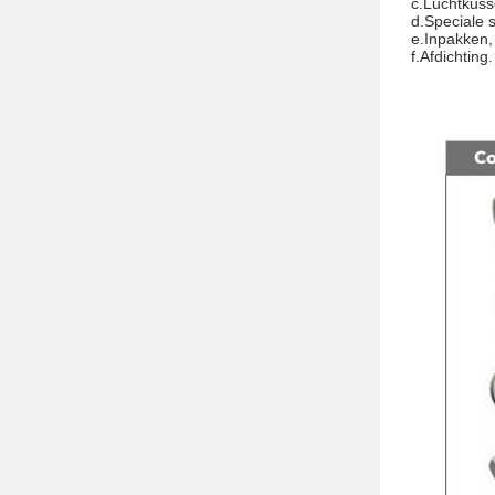
c.Luchtkuss
d.Speciale 
e.Inpakken,
f.Afdichting.