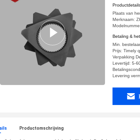
Productiel
Productdetail
Plaats van he
Merknaam: Z
Modelnummer:
Betaling & he
Min. bestela
Prijs: Timely 
Verpakking De
Levertijd: 5-
Betalingscondi
Levering ver
ails
Productomschrijving