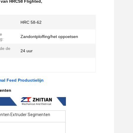
 van HRC58 Flighted
,
HRC 58-62
e
Zandontploffing/het oppoetsen
g:
de de
24 uur
al Feed Productielijn
menten
menten Extruder Segmenten