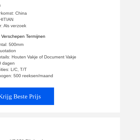
ijn
s
rkomst: China
HITIAN
 Als verzoek
t Verschepen Termijnen
antal: 500mm
quotation
tails: Houten Vakje of Document Vakje
60 dagen
ties: L/C, T/T
mogen: 500 reeksen/maand
Krijg Beste Prijs