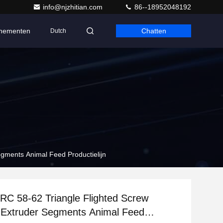
info@njzhitian.com
86--18952048192
nementen
Chatten
Dutch
egments Animal Feed Productielijn
 HRC 58-62 Triangle Flighted Screw
 Extruder Segments Animal Feed