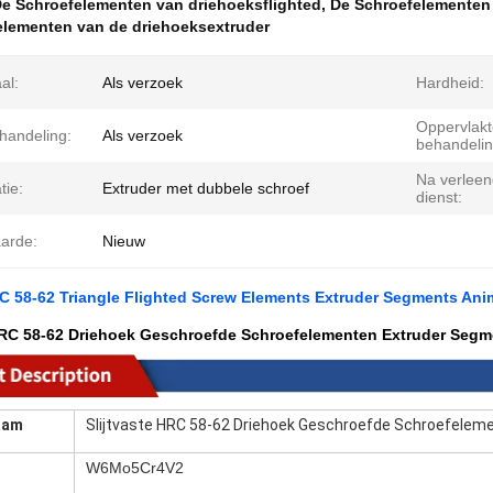
e Schroefelementen van driehoeksflighted
,
De Schroefelementen
elementen van de driehoeksextruder
al:
Als verzoek
Hardheid:
Oppervlakt
handeling:
Als verzoek
behandelin
Na verleen
atie:
Extruder met dubbele schroef
dienst:
arde:
Nieuw
RC 58-62 Triangle Flighted Screw Elements Extruder Segments Anim
 HRC 58-62 Driehoek Geschroefde Schroefelementen Extruder Seg
aam
Slijtvaste HRC 58-62 Driehoek Geschroefde Schroefele
W6Mo5Cr4V2