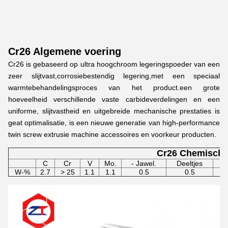
Cr26 Algemene voering
Cr26 is gebaseerd op ultra hoogchroom legeringspoeder van een
zeer slijtvast,corrosiebestendig legering,met een speciaal
warmtebehandelingsproces van het product.een grote
hoeveelheid verschillende vaste carbideverdelingen en een
uniforme, slijtvastheid en uitgebreide mechanische prestaties is
geat optimalisatie, is een nieuwe generatie van high-performance
twin screw extrusie machine accessoires en voorkeur producten.
Cr26 Chemische
C
Cr
V
Mo.
- Jawel.
Deeltjes
W-%
2.7
> 25
1.1
1.1
0.5
0.5
0