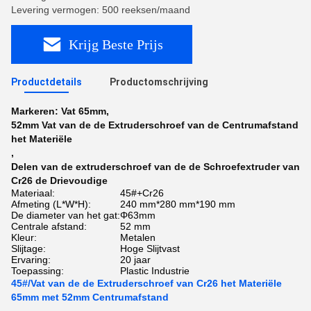
Levering vermogen: 500 reeksen/maand
Krijg Beste Prijs
Productdetails
Productomschrijving
Markeren:
Vat 65mm
,
52mm Vat van de de Extruderschroef van de Centrumafstand
het Materiële
,
Delen van de extruderschroef van de de Schroefextruder van
Cr26 de Drievoudige
Materiaal:
45#+Cr26
Afmeting (L*W*H):
240 mm*280 mm*190 mm
De diameter van het gat:
Φ63mm
Centrale afstand:
52 mm
Kleur:
Metalen
Slijtage:
Hoge Slijtvast
Ervaring:
20 jaar
Toepassing:
Plastic Industrie
45#/Vat van de de Extruderschroef van Cr26 het Materiële
65mm met 52mm Centrumafstand