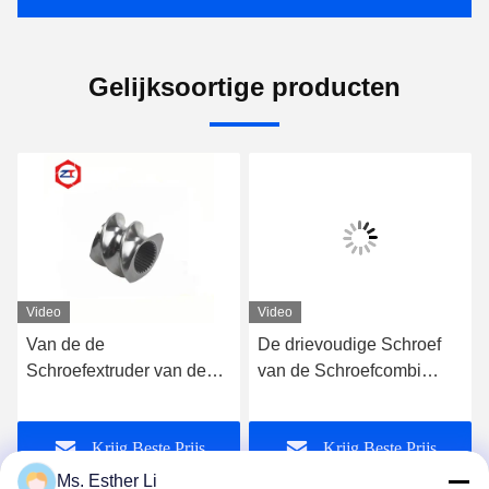
Gelijksoortige producten
Video
Video
Van de de
De drievoudige Schroef
Schroefextruder van de
van de Schroefcombi
spiegeloppervlakte
Gesloten Extrudervaten
Drievoudige de Delen pm-
45#/Cr26 Materiële 75mm
Krijg Beste Prijs
Krijg Beste Prijs
HEUP Materiële Hoge
Drievoudige Delen van de
Hardenability
Schroefextruder
Ms. Esther Li