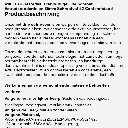
45# / Cr26 Materiaal Drievoudige Drie Schroef
Extruderonderdelen 65mm Schroefvat 52 Centerafstand
Productbeschrijving
Onze
met drie schroeven
is ontworpen om te voldoen aan de
hoge prestatie eisen van geavanceerde extrusie processen, het
aanbieden van superieure mengen, compounding, en scheer
mogelijkheden.het is ideaal voor toepassingen die een
verbeterde materiaaldispersie en verwerkingsefficiëntie vereisen.
Onze drie-schroef extrudervat combineert precisie engineering
en geavanceerde materiaal technologie, het aanbieden van hoge
betrouwbaarheid, verbeterde prestaties, en langdurige
duurzaamheid.Het is de ideale oplossing voor fabrikanten die hun
extrusieprocessen willen optimaliseren en consistente, een
kwalitatief hoogstaande productie in verschillende industrieën.
We kunnen aan uw verschillende materiële behoeften
voldoen:
Volgens het uiterlijk ontwerp,
Gesloten vat, voedingsvat,
zijdelingse voedingsvat, ventilatietank, combivat.
Volgens de liner,
- Met en zonder vaten.
Volgens Materical,
-Voor slijtage:C-liner;Cr26;Cr12MoV;W6Mo5Cr4V2;
- Voor corrosie: 38CrMoAla;Hac-legering;