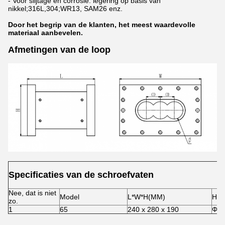
- Voor slijtage en corrosie: legering op basis van
nikkel;316L,304;WR13, SAM26 enz.
Door het begrip van de klanten, het meest waardevolle
materiaal aanbevelen.
Afmetingen van de loop
Specificaties van de schroefvaten
Nee, dat is niet
Model
L*W*H(MM)
Hoo
zo.
1
65
240 x 280 x 190
Φ6