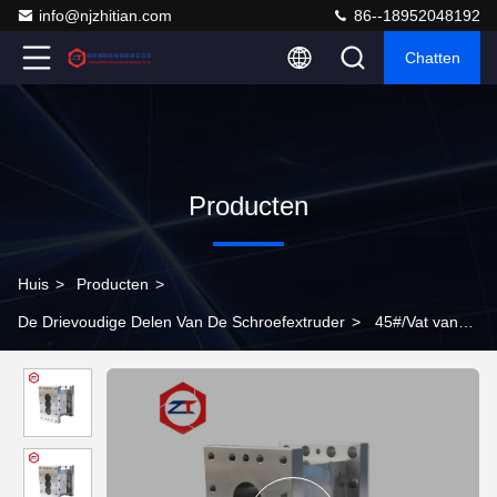
info@njzhitian.com
86--18952048192
Chatten
Producten
Huis
>
Producten
>
De Drievoudige Delen Van De Schroefextruder
>
45#/Vat van
de de Extruderschroef van Cr26 het Materiële 65mm met 52mm
Centrumafstand