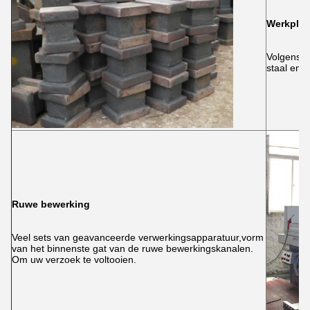
Werkplek
Volgens u
staal en 
Ruwe bewerking
Veel sets van geavanceerde verwerkingsapparatuur,vorm
van het binnenste gat van de ruwe bewerkingskanalen.
Om uw verzoek te voltooien.