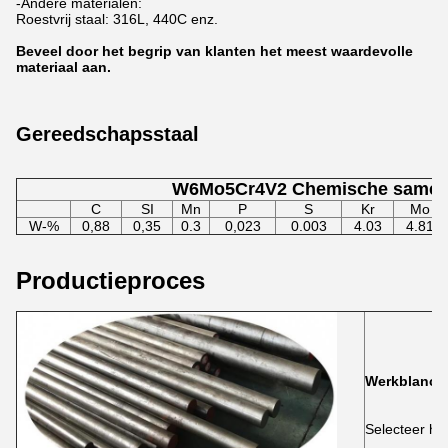
-Andere materialen:
Roestvrij staal: 316L, 440C enz.
Beveel door het begrip van klanten het meest waardevolle
materiaal aan.
Gereedschapsstaal
W6Mo5Cr4V2 Chemische samens
C
SI
Mn
P
S
Kr
Mo
W-%
0,88
0,35
0.3
0,023
0.003
4.03
4.81
Productieproces
Werkblanco
Selecteer ho