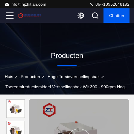
info@njzhitian.com
86--18952048192
Chatten
Producten
Huis
>
Producten
>
Hoge Torsieversnellingsbak
>
Toerentalreductiemiddel Versnellingsbak Wit 300 - 900rpm Hoge
Torsiemachines Versnellingsbak 1084*420*452mm Afmeting voor
Laboratorium