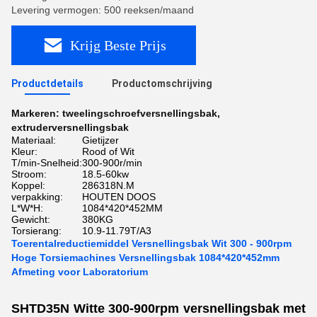
Levering vermogen: 500 reeksen/maand
Krijg Beste Prijs
Productdetails
Productomschrijving
Markeren:
tweelingschroefversnellingsbak
,
extruderversnellingsbak
Materiaal:
Gietijzer
Kleur:
Rood of Wit
T/min-Snelheid:
300-900r/min
Stroom:
18.5-60kw
Koppel:
286318N.M
verpakking:
HOUTEN DOOS
L*W*H:
1084*420*452MM
Gewicht:
380KG
Torsierang:
10.9-11.79T/A3
Toerentalreductiemiddel Versnellingsbak Wit 300 - 900rpm
Hoge Torsiemachines Versnellingsbak 1084*420*452mm
Afmeting voor Laboratorium
SHTD35N Witte 300-900rpm versnellingsbak met