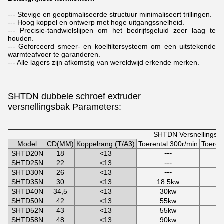
--- Stevige en geoptimaliseerde structuur minimaliseert trillingen.
--- Hoog koppel en ontwerp met hoge uitgangssnelheid.
--- Precisie-tandwielslijpen om het bedrijfsgeluid zeer laag te
houden.
--- Geforceerd smeer- en koelfiltersysteem om een ​​uitstekende
warmteafvoer te garanderen.
--- Alle lagers zijn afkomstig van wereldwijd erkende merken.
SHTDN dubbele schroef extruder
versnellingsbak
Parameters:
SHTDN Versnellingsb
Model
CD(MM)
Koppelrang (T/A3)
Toerental 300r/min
Toeren
---
SHTD20N
18
<13
---
SHTD25N
22
<13
---
SHTD30N
26
<13
SHTD35N
30
<13
18.5kw
SHTD40N
34,5
<13
30kw
SHTD50N
42
<13
55kw
SHTD52N
43
<13
55kw
SHTD58N
48
<13
90kw