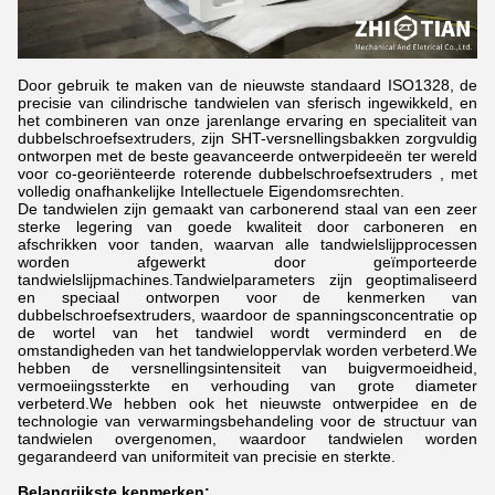
Door gebruik te maken van de nieuwste standaard ISO1328, de
precisie van cilindrische tandwielen van sferisch ingewikkeld, en
het combineren van onze jarenlange ervaring en specialiteit van
dubbelschroefsextruders, zijn SHT-versnellingsbakken zorgvuldig
ontworpen met de beste geavanceerde ontwerpideeën ter wereld
voor co-georiënteerde roterende dubbelschroefsextruders , met
volledig onafhankelijke Intellectuele Eigendomsrechten.
De tandwielen zijn gemaakt van carbonerend staal van een zeer
sterke legering van goede kwaliteit door carboneren en
afschrikken voor tanden, waarvan alle tandwielslijpprocessen
worden afgewerkt door geïmporteerde
tandwielslijpmachines.Tandwielparameters zijn geoptimaliseerd
en speciaal ontworpen voor de kenmerken van
dubbelschroefsextruders, waardoor de spanningsconcentratie op
de wortel van het tandwiel wordt verminderd en de
omstandigheden van het tandwieloppervlak worden verbeterd.We
hebben de versnellingsintensiteit van buigvermoeidheid,
vermoeiingssterkte en verhouding van grote diameter
verbeterd.We hebben ook het nieuwste ontwerpidee en de
technologie van verwarmingsbehandeling voor de structuur van
tandwielen overgenomen, waardoor tandwielen worden
gegarandeerd van uniformiteit van precisie en sterkte.
Belangrijkste kenmerken: