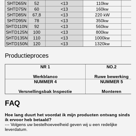
SHTD65N
52
<13
110kw
SHTD75N
60
<13
160kw
2
SHTD85N
67,8
<13
220 kW
SHTD95N
78
<13
350kw
SHTD110N
92
<13
560kw
SHTD125N
100
<13
800kw
1
SHTD135N
110
<13
1000kw
1
SHTD150N
120
<13
1320kw
1
Productieproces
NR 1
NO.2
Werkblanco
Ruwe bewerking
NUMMER 4
NUMMER 5
Versnellingsbak Inspectie
Monteren
FAQ
Hoe lang duurt het voordat ik mijn producten ontvang sinds
ik ervoor heb betaald?
--- Volgens uw bestelhoeveelheid geven wij u een redelijke
leverdatum.