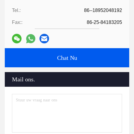
Tel.:
86--18952048192
Fax::
86-25-84183205
Chat Nu
Mail ons.