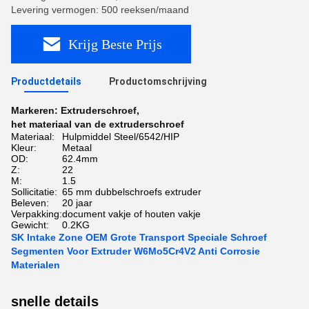
Levering vermogen: 500 reeksen/maand
Krijg Beste Prijs
Productdetails
Productomschrijving
Markeren:
Extruderschroef
,
het materiaal van de extruderschroef
Materiaal:
Hulpmiddel Steel/6542/HIP
Kleur:
Metaal
OD:
62.4mm
Z:
22
M:
1.5
Sollicitatie:
65 mm dubbelschroefs extruder
Beleven:
20 jaar
Verpakking:
document vakje of houten vakje
Gewicht:
0.2KG
SK Intake Zone OEM Grote Transport Speciale Schroef
Segmenten Voor Extruder W6Mo5Cr4V2 Anti Corrosie
Materialen
snelle details