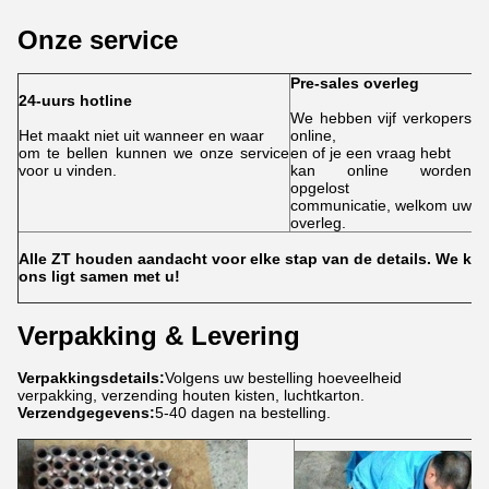
Onze service
Pre-sales overleg
24-uurs hotline
Se
We hebben vijf verkopers
Het maakt niet uit wanneer en waar
online,
On
om te bellen kunnen we onze service
en of je een vraag hebt
vr
voor u vinden.
kan online worden
ka
opgelost
u 
communicatie, welkom uw
te
overleg.
Alle ZT houden aandacht voor elke stap van de details. We kijk
ons ligt samen met u!
Verpakking & Levering
Verpakkingsdetails:
Volgens uw bestelling hoeveelheid
verpakking, verzending houten kisten, luchtkarton.
Verzendgegevens:
5-40 dagen na bestelling.