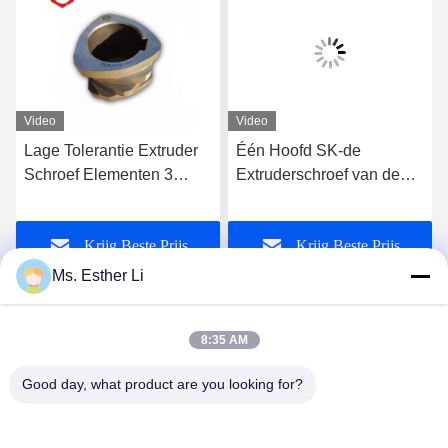
Video
Video
Lage Tolerantie Extruder
Één Hoofd SK-de
Schroef Elementen 3
Extruderschroef van de
Flighted Single Spline
Opnamestreek, Delen van
Voor WP Machine Plastic
de Extrudermachine
Krijg Beste Prijs
Krijg Beste Prijs
Twin Schroef Extruder
62.4mm OD-
Schroef Element
Schroefsegmenten voor
Ms. Esther Li
de Reeks van
Extruderleistritz
8:35 AM
Good day, what product are you looking for?
Nanjing Zhitian Mechanical And Electrical Co.,
Ltd.