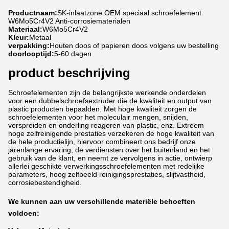
Productnaam:
SK-inlaatzone OEM speciaal schroefelement
W6Mo5Cr4V2 Anti-corrosiematerialen
Materiaal:
W6Mo5Cr4V2
Kleur:
Metaal
verpakking:
Houten doos of papieren doos volgens uw bestelling
doorlooptijd:
5-60 dagen
product beschrijving
Schroefelementen zijn de belangrijkste werkende onderdelen
voor een dubbelschroefsextruder die de kwaliteit en output van
plastic producten bepaalden. Met hoge kwaliteit zorgen de
schroefelementen voor het moleculair mengen, snijden,
verspreiden en onderling reageren van plastic, enz. Extreem
hoge zelfreinigende prestaties verzekeren de hoge kwaliteit van
de hele productielijn, hiervoor combineert ons bedrijf onze
jarenlange ervaring, de verdiensten over het buitenland en het
gebruik van de klant, en neemt ze vervolgens in actie, ontwierp
allerlei geschikte verwerkingsschroefelementen met redelijke
parameters, hoog zelfbeeld reinigingsprestaties, slijtvastheid,
corrosiebestendigheid.
We kunnen aan uw verschillende materiële behoeften
voldoen: