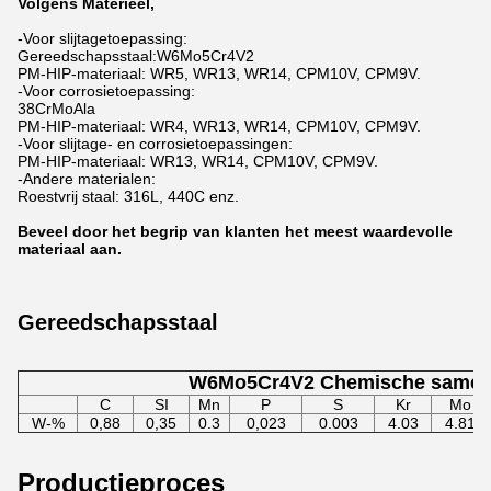
Volgens Materieel,
-Voor slijtagetoepassing:
Gereedschapsstaal:W6Mo5Cr4V2
PM-HIP-materiaal: WR5, WR13, WR14, CPM10V, CPM9V.
-Voor corrosietoepassing:
38CrMoAla
PM-HIP-materiaal: WR4, WR13, WR14, CPM10V, CPM9V.
-Voor slijtage- en corrosietoepassingen:
PM-HIP-materiaal: WR13, WR14, CPM10V, CPM9V.
-Andere materialen:
Roestvrij staal: 316L, 440C enz.
Beveel door het begrip van klanten het meest waardevolle
materiaal aan.
Gereedschapsstaal
W6Mo5Cr4V2 Chemische samens
C
SI
Mn
P
S
Kr
Mo
W-%
0,88
0,35
0.3
0,023
0.003
4.03
4.81
Productieproces