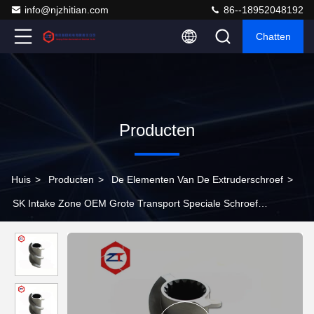
info@njzhitian.com
86--18952048192
Chatten
Producten
Huis
>
Producten
>
De Elementen Van De Extruderschroef
>
SK Intake Zone OEM Grote Transport Speciale Schroef
Segmenten Voor Extruder W6Mo5Cr4V2 Anti Corrosie Materialen