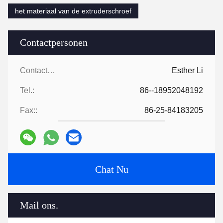
het materiaal van de extruderschroef
Contactpersonen
Contactpersonen:
Esther Li
Tel.:
86--18952048192
Fax::
86-25-84183205
Chat Nu
Mail ons.